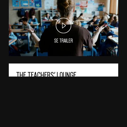
SE TRAILER
THE TEACHERS' LOUNGE
Den idealistiske læreren Carla kommer i klem
etter at en av hennes elever beskyldes for å
stjele fra skolen. Drevet av sin egen
rettferdighetssans, bestemmer hun seg for å
oppklare saken og tar rollen som en slags
detektiv. Hun vikler seg bare mer og mer inn i