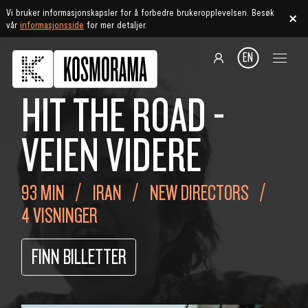
Vi bruker informasjonskapsler for å forbedre brukeropplevelsen. Besøk
vår
informasjonsside
for mer detaljer.
EN
HIT THE ROAD -
VEIEN VIDERE
93 MIN
IRAN
NEW DIRECTORS
4 VISNINGER
FINN BILLETTER