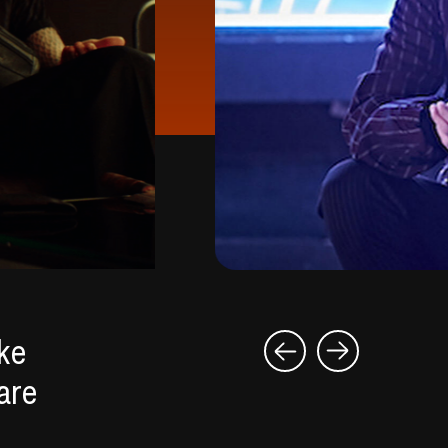
ike
are