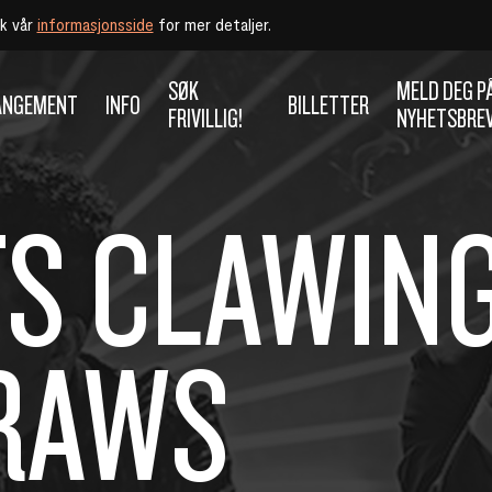
øk vår
informasjonsside
for mer detaljer.
SØK
MELD DEG P
ANGEMENT
INFO
BILLETTER
FRIVILLIG!
NYHETSBRE
TS CLAWIN
TRAWS