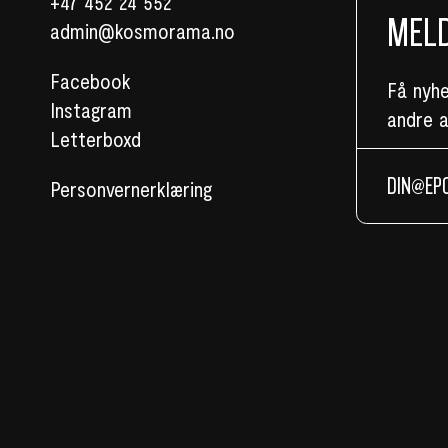
+47 452 24 552
MELD
admin@kosmorama.no
Facebook
Få nyh
Instagram
andre 
Letterboxd
Personvernerklæring