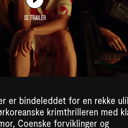
SE TRAILER
er er bindeleddet for en rekke ul
ørkoreanske krimthrilleren med kl
mor, Coenske forviklinger og