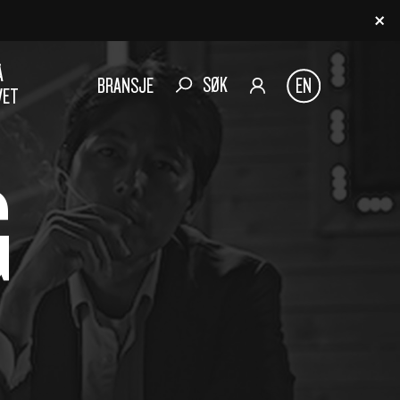
Å
SØK
BRANSJE
EN
VET
G