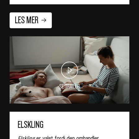
LES MER
SE TRAILER
ELSKLING
Elskling
er valgt fordi den omhandler