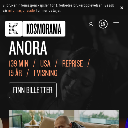
Vi bruker informasjonskapsler for å forbedre brukeropplevelsen. Besøk
vår
informasjonsside
for mer detaljer.
EN
ANORA
139 MIN
USA
REPRISE
15 ÅR
1 VISNING
FINN BILLETTER