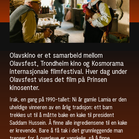
Olavskino er et samarbeid mellom
Olavsfest, Trondheim kino og Kosmorama
internasjonale filmfestival. Hver dag under
Olavsfest vises det film på Prinsen
kinosenter.
Irak, en gang på 1990-tallet: Ni år gamle Lamia er den
uheldige vinneren av en årlig tradisjon: ett barn
trekkes ut til å måtte bake en kake til president
Saddam Hussein. Å finne alle ingrediensene til en kake
er krevende. Bare å få tak i det grunnleggende man
trenger for å overleve er vanskelig, så å finne