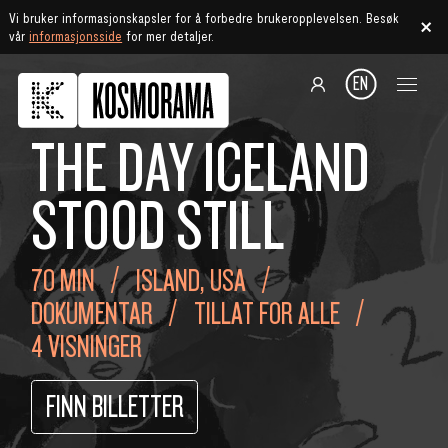
Vi bruker informasjonskapsler for å forbedre brukeropplevelsen. Besøk
vår
informasjonsside
for mer detaljer.
EN
THE DAY ICELAND
STOOD STILL
70 MIN
ISLAND, USA
DOKUMENTAR
TILLAT FOR ALLE
4 VISNINGER
FINN BILLETTER