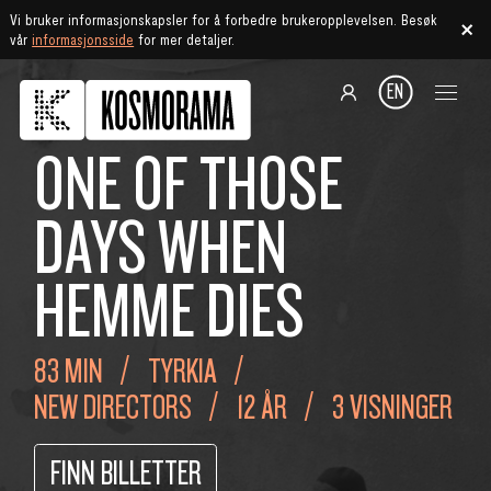
Vi bruker informasjonskapsler for å forbedre brukeropplevelsen. Besøk
vår
informasjonsside
for mer detaljer.
EN
ONE OF THOSE
DAYS WHEN
HEMME DIES
83 MIN
TYRKIA
NEW DIRECTORS
12 ÅR
3 VISNINGER
FINN BILLETTER