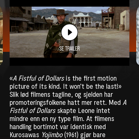
SE TRAILER
«
A Fistful of Dollars
is the first motion
picture of its kind. It won’t be the last!»
Slik lød filmens tagline, og sjelden har
promoteringsfolkene hatt mer rett. Med
A
Fistful of Dollars
skapte Leone intet
mindre enn en ny type film. At filmens
handling bortimot var identisk med
Kurosawas
Yojimbo
(1961) gjør bare