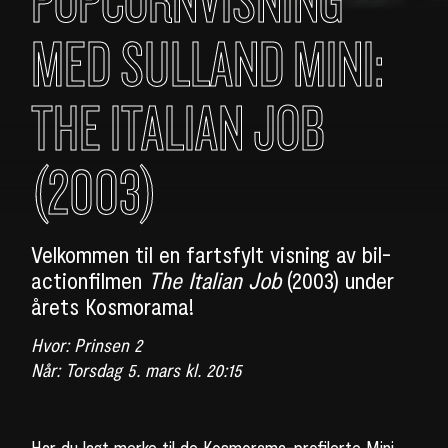
POPCORNVISNING
MED SULLAND MINI:
THE ITALIAN JOB
(2003)
Velkommen til en fartsfylt visning av bil-
actionfilmen
The Italian Job
(2003) under
årets Kosmorama!
Hvor:
Prinsen 2
Når:
Torsdag 5. mars kl. 20:15
Har du lagt merke til de Kosmorama-profilerte Mini