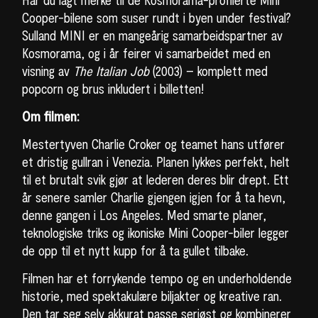
Cooper-bilene som suser rundt i byen under festival?
Sulland MINI er en mangeårig samarbeidspartner av
Kosmorama, og i år feirer vi samarbeidet med en
visning av
The Italian Job
(2003) – komplett med
popcorn og brus inkludert i billetten!
Om filmen:
Mestertyven Charlie Croker og teamet hans utfører
et dristig gullran i Venezia. Planen lykkes perfekt, helt
til et brutalt svik gjør at lederen deres blir drept. Ett
år senere samler Charlie gjengen igjen for å ta hevn,
denne gangen i Los Angeles. Med smarte planer,
teknologiske triks og ikoniske Mini Cooper-biler legger
de opp til et nytt kupp for å ta gullet tilbake.
Filmen har et forrykende tempo og en underholdende
historie, med spektakulære biljakter og kreative ran.
Den tar seg selv akkurat passe seriøst og kombinerer