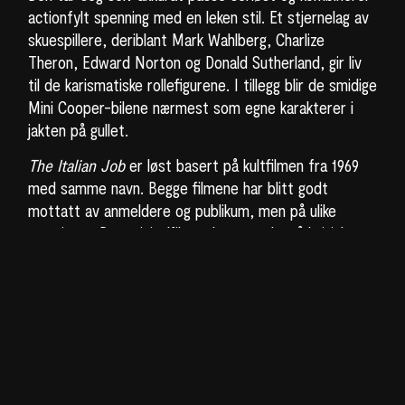
actionfylt spenning med en leken stil. Et stjernelag av
skuespillere, deriblant Mark Wahlberg, Charlize
Theron, Edward Norton og Donald Sutherland, gir liv
til de karismatiske rollefigurene. I tillegg blir de smidige
Mini Cooper-bilene nærmest som egne karakterer i
jakten på gullet.
The Italian Job
er løst basert på kultfilmen fra 1969
med samme navn. Begge filmene har blitt godt
mottatt av anmeldere og publikum, men på ulike
premisser. Der originalfilmen legger vekt på britisk
sjarm og humor, er den amerikanske nyinnspillingen en
moderne ransfilm med høyere tempo og strammere
historie.
Billetter kommer for salg 13. februar.