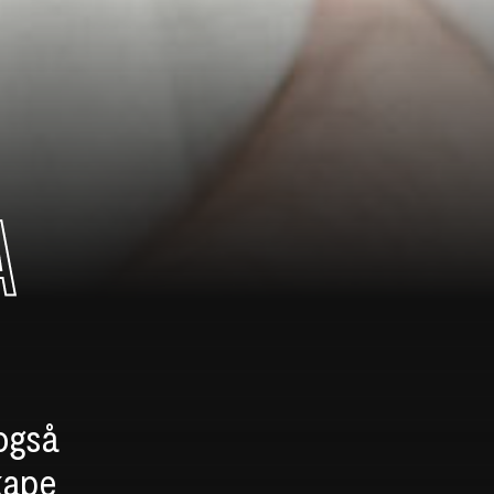
A
 også
kape