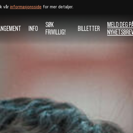
øk vår
informasjonsside
for mer detaljer.
SØK
MELD DEG P
ANGEMENT
INFO
BILLETTER
FRIVILLIG!
NYHETSBRE