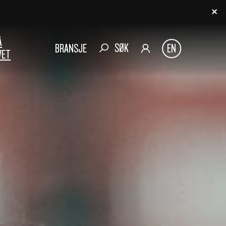
Å
SØK
BRANSJE
EN
VET