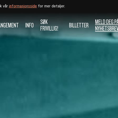
øk vår
informasjonsside
for mer detaljer.
SØK
MELD DEG P
ANGEMENT
INFO
BILLETTER
FRIVILLIG!
NYHETSBRE