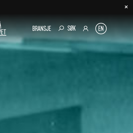
Å
SØK
BRANSJE
EN
VET