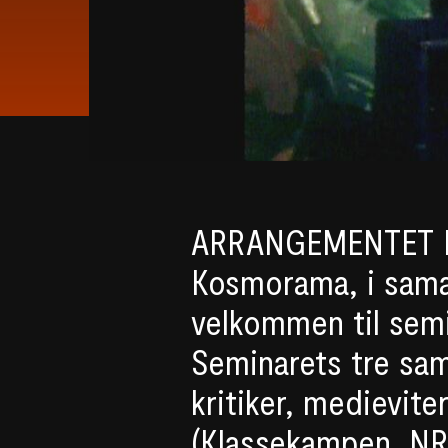
ARRANGEMENTET 
Kosmorama, i sam
velkommen til sem
Seminarets tre sam
kritiker, medievit
(Klassekampen, N