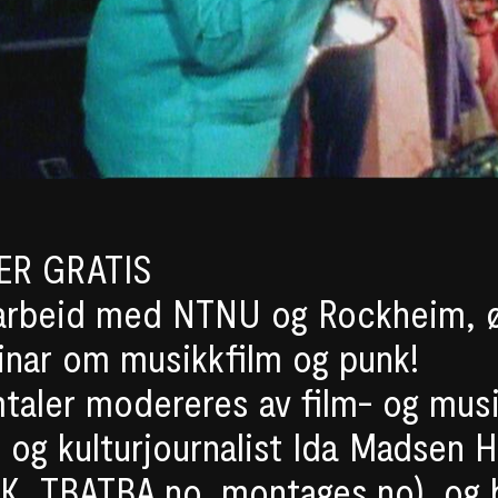
ER GRATIS
arbeid med NTNU og Rockheim, 
inar om musikkfilm og punk!
taler modereres av film- og mus
er og kulturjournalist Ida Madsen
RK,
TBATBA.no
,
montages.no
), og