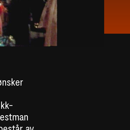
ønsker
ikk-
 Hestman
 består av