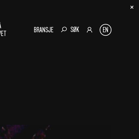
Å
SØK
BRANSJE
EN
VET