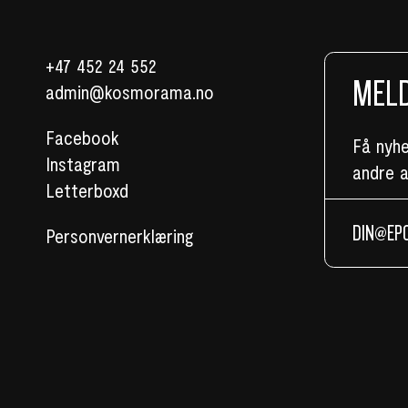
+47 452 24 552
MELD
admin@kosmorama.no
Facebook
Få nyh
Instagram
andre 
Letterboxd
Personvernerklæring