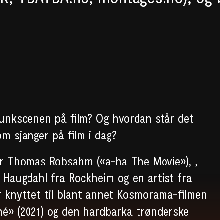
punkscenen på film? Og hvordan står det
om sjanger på film i dag?
r Thomas Robsahm («a-ha The Movie»), ,
 Haugdahl fra Rockheim og en artist fra
 knyttet til blant annet Kosmorama-filmen
ché» (2021) og den hardbarka trønderske