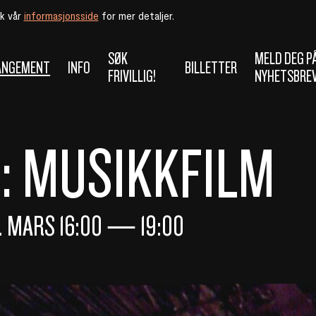
øk vår
informasjonsside
for mer detaljer.
SØK
MELD DEG P
ANGEMENT
INFO
BILLETTER
FRIVILLIG!
NYHETSBRE
: MUSIKKFILM
0. MARS
16:00
—
19:00