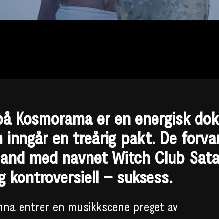
 på Kosmorama er en energisk do
 inngår en treårig pakt. De forva
-band med navnet Witch Club Sat
g kontroversiell – suksess.
anna entrer en musikkscene preget av