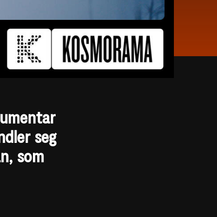
kumentar
ndler seg
an, som