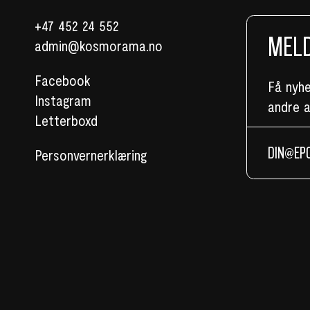
+47 452 24 552
MELD
admin@kosmorama.no
Facebook
Få nyh
Instagram
andre 
Letterboxd
Personvernerklæring