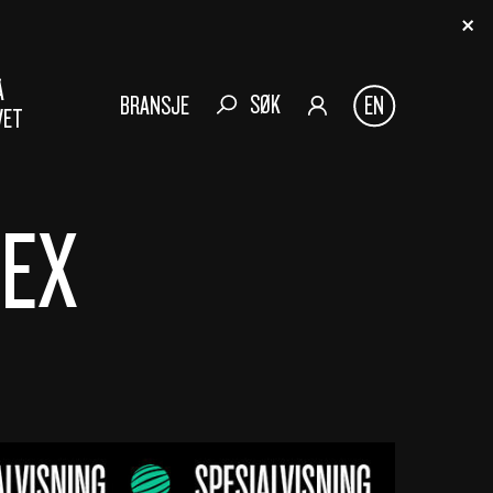
Å
SØK
BRANSJE
EN
VET
HEX