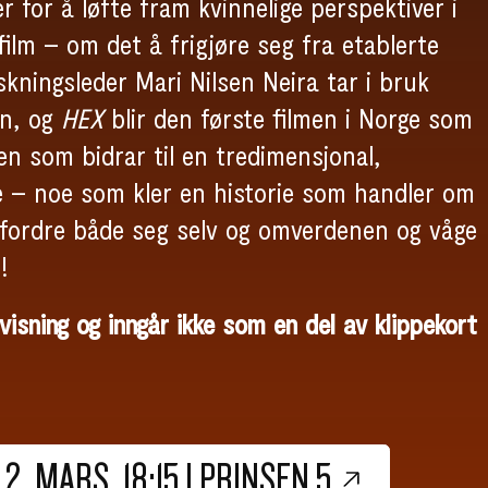
 for å løfte fram kvinnelige perspektiver i
ilm – om det å frigjøre seg fra etablerte
kningsleder Mari Nilsen Neira tar i bruk
en, og
HEX
blir den første filmen i Norge som
n som bidrar til en tredimensjonal,
e – noe som kler en historie som handler om
utfordre både seg selv og omverdenen og våge
!
visning og inngår ikke som en del av klippekort
. MARS, 18:15 I PRINSEN 5