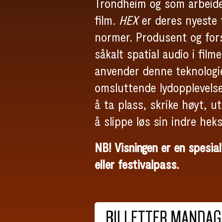
Trondheim og som arbeider
film.
HEX
er deres nyeste f
normer. Produsent og fors
såkalt spatial audio i film
anvender denne teknologie
omsluttende lydopplevels
å ta plass, skrike høyt, 
å slippe løs sin indre heks
NB! Visningen er en spesial
eller festivalpass.
BILLETTER MANDAG 2