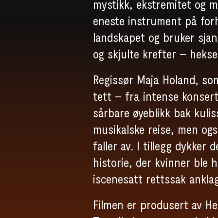
mystikk, ekstremitet og 
eneste instrument på for
landskapet og bruker sjan
og skjulte krefter – hekse
Regissør Maja Holand, som
tett – fra intense konsert
sårbare øyeblikk bak kulis
musikalske reise, men og
faller av. I tillegg dykker
historie, der kvinner ble
iscenesatt rettssak ankl
Filmen er produsert av He