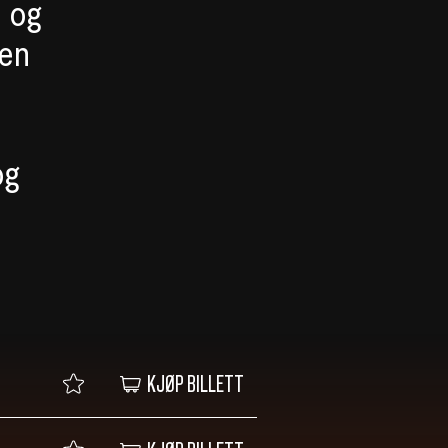
, og
den
og
KJØP BILLETT