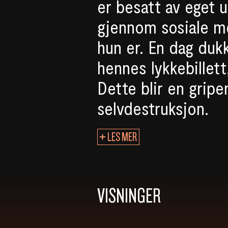
er besatt av eget 
gjennom sosiale me
hun er. En dag duk
hennes lykkebillett
Dette blir en gripe
selvdestruksjon.
LES MER
VISNINGER