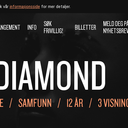
øk vår
informasjonsside
for mer detaljer.
SØK
MELD DEG P
ANGEMENT
INFO
BILLETTER
FRIVILLIG!
NYHETSBRE
 DIAMOND
E
SAMFUNN
12 ÅR
3 VISNIN