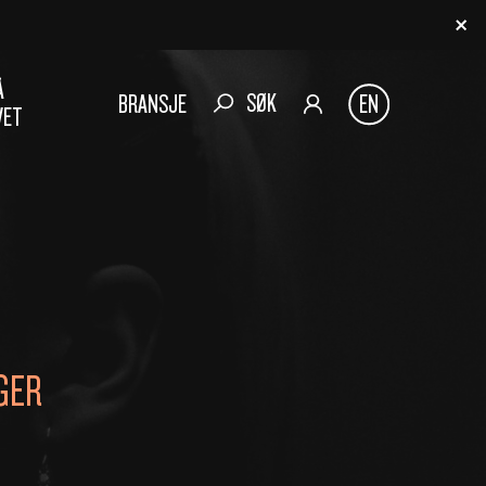
Å
SØK
BRANSJE
EN
VET
GER