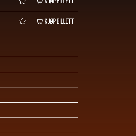
KJØP BILLETT
KJØP BILLETT