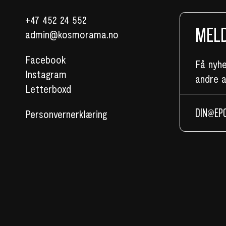
+47 452 24 552
MELD
admin@kosmorama.no
Facebook
Få nyh
Instagram
andre 
Letterboxd
Personvernerklæring