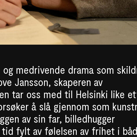
k og medrivende drama som skild
Tove Jansson, skaperen av
en tar oss med til Helsinki like et
forsøker å slå gjennom som kunst
ggen av sin far, billedhugger
tid fylt av følelsen av frihet i bå