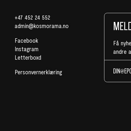
+47 452 24 552
MELD
admin@kosmorama.no
Facebook
Få nyh
Instagram
andre 
Letterboxd
Personvernerklæring