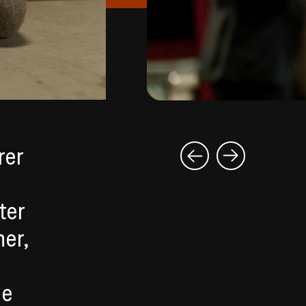
rer
ter
ner,
de