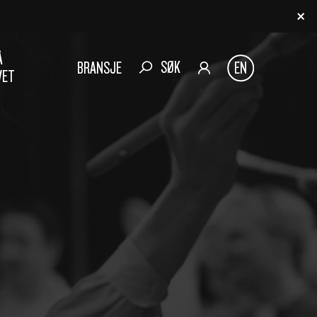
Å
SØK
BRANSJE
EN
VET