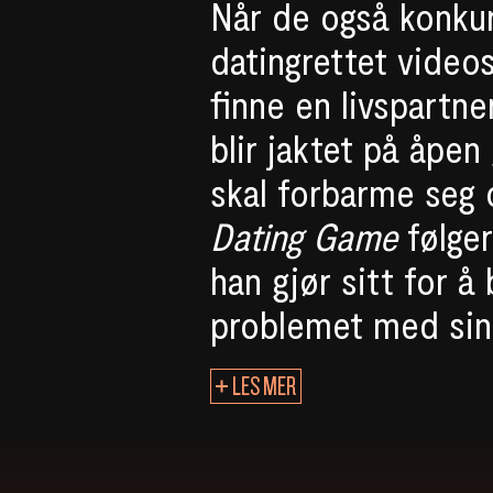
Når de også konkur
datingrettet videos
finne en livspartne
blir jaktet på åpe
skal forbarme seg 
Dating Game
følge
han gjør sitt for 
problemet med sine
LES MER