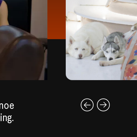
 noe
ing.