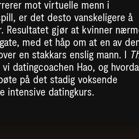
rerer mot virtuelle menn i
pill, er det desto vanskeligere å
r. Resultatet gjør at kvinner nær
n gate, med et håp om at en av d
over en stakkars enslig mann. I
T
r vi datingcoachen Hao, og hvord
å bøte på det stadig voksende
 intensive datingkurs.