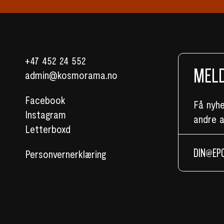
+47 452 24 552
MELD
admin@kosmorama.no
Facebook
Få nyh
Instagram
andre 
Letterboxd
Personvernerklæring