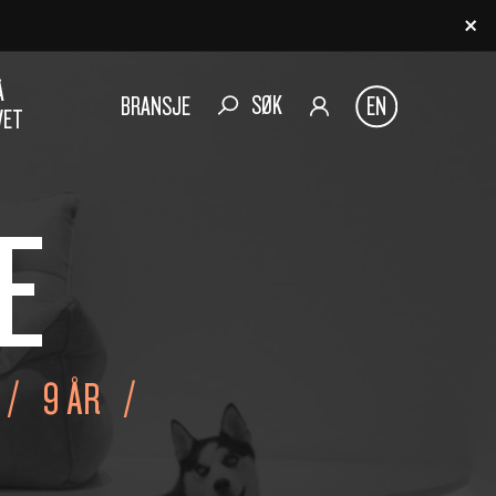
Å
SØK
BRANSJE
EN
VET
E
9 ÅR