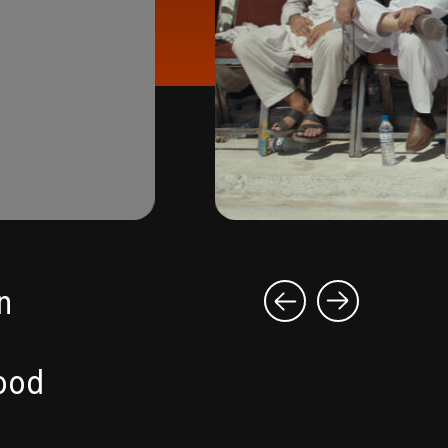
n
wood