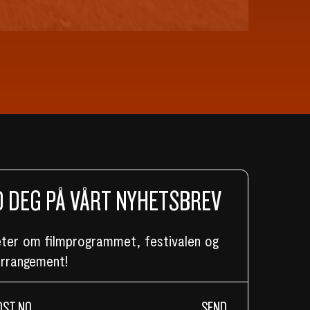
 DEG PÅ VÅRT NYHETSBREV
eter om filmprogrammet, festivalen og
arrangement!
SEND