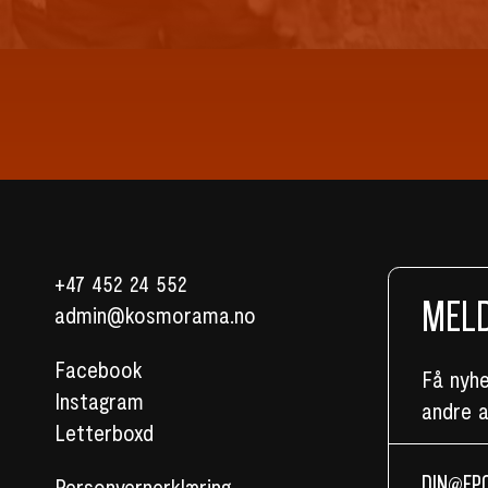
+47 452 24 552
MELD
admin@kosmorama.no
Facebook
Få nyh
Instagram
andre 
Letterboxd
Personvernerklæring