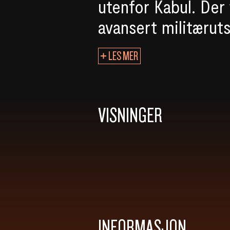
utenfor Kabul. Der
avansert militærut
LES MER
VISNINGER
INFORMASJON