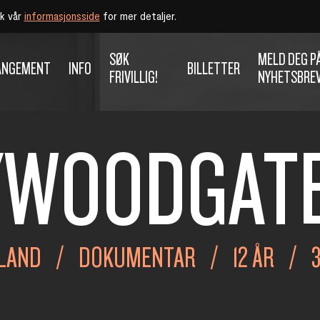
øk vår
informasjonsside
for mer detaljer.
SØK
MELD DEG P
ANGEMENT
INFO
BILLETTER
FRIVILLIG!
NYHETSBRE
YWOODGAT
KLAND
DOKUMENTAR
12 ÅR