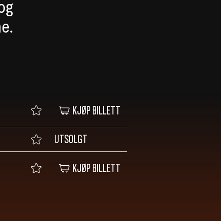
 og
ne.
KJØP BILLETT
UTSOLGT
KJØP BILLETT