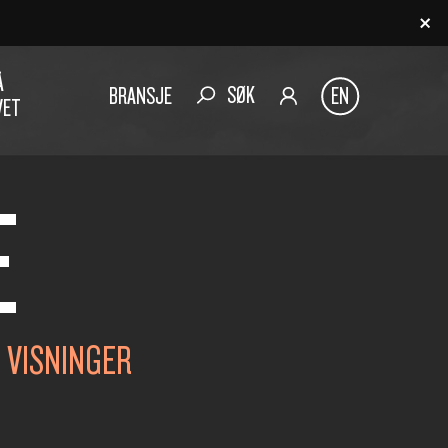
Å
SØK
BRANSJE
EN
VET
E
3 VISNINGER