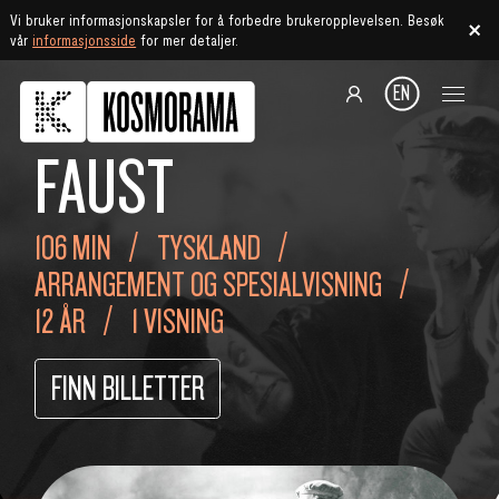
Vi bruker informasjonskapsler for å forbedre brukeropplevelsen. Besøk
vår
informasjonsside
for mer detaljer.
EN
FAUST
106 MIN
TYSKLAND
ARRANGEMENT OG SPESIALVISNING
12 ÅR
1 VISNING
FINN BILLETTER