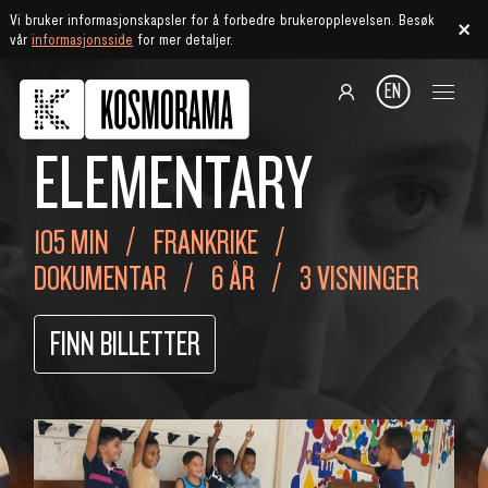
Vi bruker informasjonskapsler for å forbedre brukeropplevelsen. Besøk
vår
informasjonsside
for mer detaljer.
EN
ELEMENTARY
105 MIN
FRANKRIKE
DOKUMENTAR
6 ÅR
3 VISNINGER
FINN BILLETTER