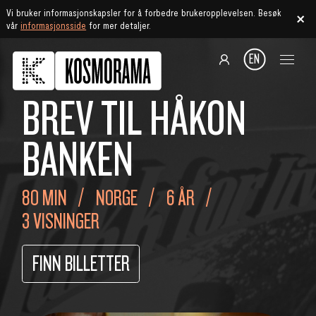
Vi bruker informasjonskapsler for å forbedre brukeropplevelsen. Besøk
vår
informasjonsside
for mer detaljer.
EN
BREV TIL HÅKON
BANKEN
80 MIN
NORGE
6 ÅR
3 VISNINGER
FINN BILLETTER