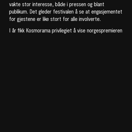
vakte stor interesse, både i pressen og blant
publikum. Det gleder festivalen å se at engasjementet
for gjestene er like stort for alle involverte.
I år fikk Kosmorama privilegiet å vise norgespremieren
på Vibeke Løkkebergs nyeste dokumentarfilm
The
Long Road to the Directors Chair
. Sammen med
produsent Anders Tangen besøkte Løkkeberg
festivalen, og svarte også på spørsmål etter
visningen. Da filmen først ble laget tilbake i 1973, avslo
NRK å kjøpe filmen. Det har de også gjort i 2025, som
førte til at publikum spontant satte i gang en
underskriftskampanje for å få filmen bredt distribuert
utenfor festivalen, og på statskanalen. Denne fikk i
løpet av festivalen hele 50 underskrifter, og ble en
“snakkis” under årets festival.