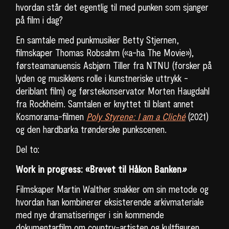
hvordan står det egentlig til med punken som sjanger
på film i dag?
En samtale med punkmusiker Betty Stjernen,
filmskaper Thomas Robsahm («a-ha The Movie»),
førsteamanuensis Asbjørn Tiller fra NTNU (forsker på
lyden og musikkens rolle i kunstneriske uttrykk -
deriblant film) og førstekonservator Morten Haugdahl
fra Rockheim. Samtalen er knyttet til blant annet
Kosmorama-filmen
Poly Styrene: I am a Cliché
(2021)
og den hardbarka trønderske punkscenen.
Del to:
Work in progress: «Brevet til Håkon Banken
»
Filmskaper Martin Walther snakker om sin metode og
hvordan han kombinerer eksisterende arkivmateriale
med nye dramatiseringer i sin kommende
dokumentarfilm om country-artisten og kultfiguren