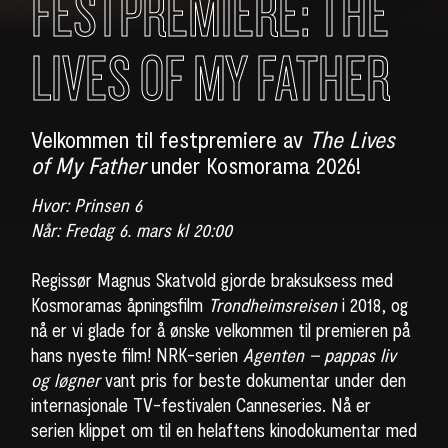
FESTPREMIERE: THE
LIVES OF MY FATHER
Velkommen til festpremiere av
The Lives
of My Father
under Kosmorama 2026!
Hvor: Prinsen 6
Når: Fredag 6. mars kl 20:00
Regissør Magnus Skatvold gjorde braksuksess med
Kosmoramas åpningsfilm
Trondheimsreisen
i 2018, og
nå er vi glade for å ønske velkommen til premieren på
hans nyeste film! NRK-serien
Agenten – pappas liv
og løgner
vant pris for beste dokumentar under den
internasjonale TV-festivalen Canneseries. Nå er
serien klippet om til en helaftens kinodokumentar med