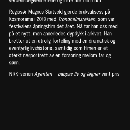
verdensbegivenhetene og lurte alle trill rundt.
Regissør Magnus Skatvold gjorde braksuksess på
Kosmorama i 2018 med
Trondheimsreisen
, som var
festivalens åpningsfilm det året. Nå tar han oss med
på et nytt, men annerledes dypdykk i arkivet. Han
bretter ut en utrolig fortelling med en dramatisk og
eventyrlig livshistorie, samtidig som filmen er et
sterkt nærportrett av en forsoning mellom far og
sønn.
NRK-serien
Agenten – pappas liv og løgner
vant pris
for beste dokumentar under den internasjonale TV-
festivalen Canneseries. Nå har Skatvold, sammen
med Øyvinn Kastnes, klippet om suksesserien til en
helaftens kinodokumentar med navnet
The Lives of
my Father
, som får norsk premiere under
Kosmorama.
Billetter legges for salg 13. februar.