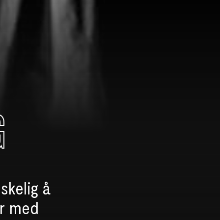
G
skelig å
er med