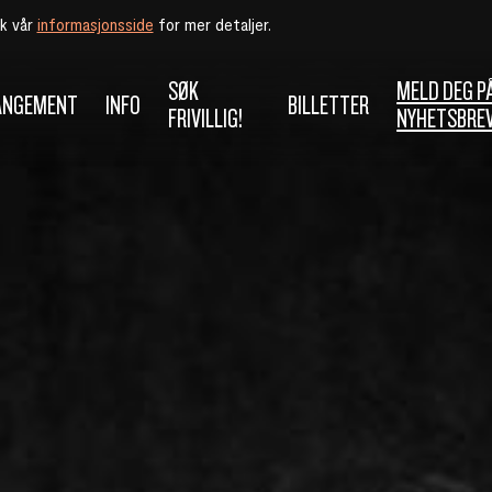
øk vår
informasjonsside
for mer detaljer.
SØK
MELD DEG P
ANGEMENT
INFO
BILLETTER
FRIVILLIG!
NYHETSBRE