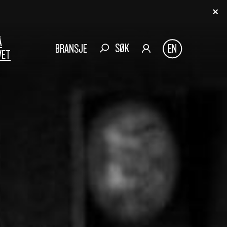
Å
SØK
BRANSJE
EN
VET