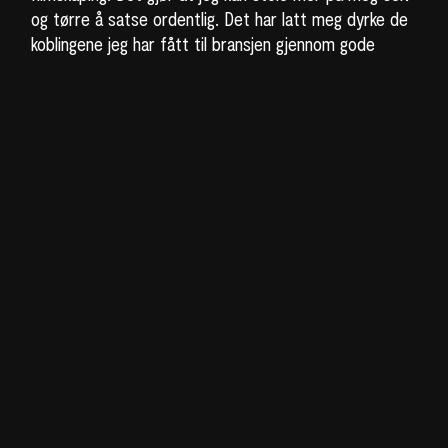
og tørre å satse ordentlig. Det har latt meg dyrke de
koblingene jeg har fått til bransjen gjennom gode
mentorer som jeg har fått jobbet tett med, og jeg
har fått flere gode reisemuligheter.
Talentprogrammet er nok en av de største grunnene
til at jeg kommer til å bli i regionen og satse som
produsent. Det er veldig fint å få og bygge nettverk
og treffe folk både fra samme bransje, men også
andre bransjer. Det gjør at man virkelig får øynene
opp for hvordan man kan jobbe med film.”
Nå som han har levert masteroppgaven ser Sondre
frem til å kunne sette alt fokus på talentprogrammet
og få virkelig jobbet gjennom og realisert prosjektene
sine. Han forteller at det neste store steget for han
er å få søkt og forhåpentligvis innvilget søknader til et
profesjonelt filmprosjekt. “Jeg gleder meg også veldig
til neste festival når jeg kan få vise frem hva jeg har