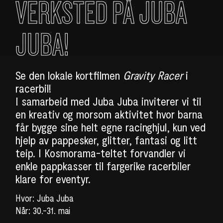
VERKSTED PÅ JUBA
JUBA!
Se den lokale kortfilmen
Gravity Racer
i
racerbil!
I samarbeid med Juba Juba inviterer vi til
en kreativ og morsom aktivitet hvor barna
får bygge sine helt egne racinghjul, kun ved
hjelp av pappesker, glitter, fantasi og litt
teip. I Kosmorama-teltet forvandler vi
enkle pappkasser til fargerike racerbiler
klare for eventyr.
Hvor: Juba Juba
Når: 30.-31. mai