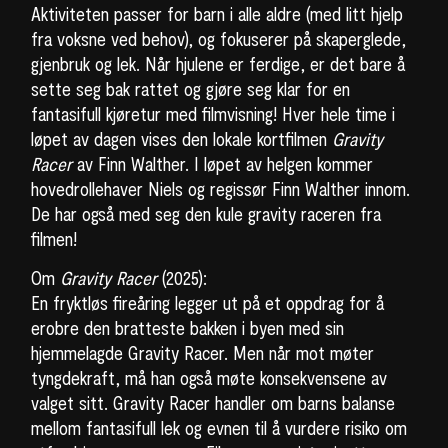
Aktiviteten passer for barn i alle aldre (med litt hjelp
fra voksne ved behov), og fokuserer på skaperglede,
gjenbruk og lek. Når hjulene er ferdige, er det bare å
sette seg bak rattet og gjøre seg klar for en
fantasifull kjøretur med filmvisning! Hver hele time i
løpet av dagen vises den lokale kortfilmen
Gravity
Racer
av Finn Walther. I løpet av helgen kommer
hovedrollehaver Niels og regissør Finn Walther innom.
De har også med seg den kule gravity raceren fra
filmen!
Om
Gravity Racer
(2025):
En fryktløs fireåring legger ut på et oppdrag for å
erobre den bratteste bakken i byen med sin
hjemmelagde Gravity Racer. Men når mot møter
tyngdekraft, må han også møte konsekvensene av
valget sitt. Gravity Racer handler om barns balanse
mellom fantasifull lek og evnen til å vurdere risiko om